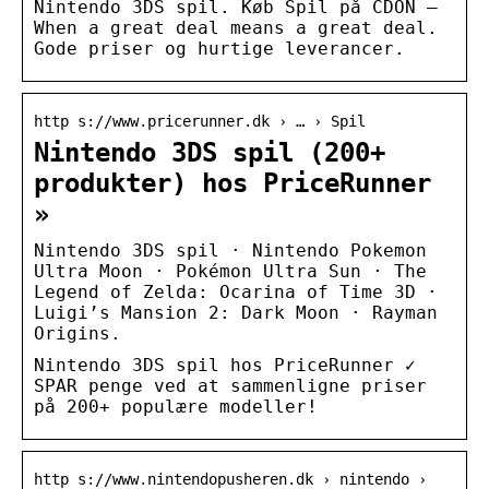
Nintendo 3DS spil. Køb Spil på CDON –
When a great deal means a great deal.
Gode priser og hurtige leverancer.
http s://www.pricerunner.dk › … › Spil
Nintendo 3DS spil (200+
produkter) hos PriceRunner
»
Nintendo 3DS spil · Nintendo Pokemon
Ultra Moon · Pokémon Ultra Sun · The
Legend of Zelda: Ocarina of Time 3D ·
Luigi’s Mansion 2: Dark Moon · Rayman
Origins.
Nintendo 3DS spil hos PriceRunner ✓
SPAR penge ved at sammenligne priser
på 200+ populære modeller!
http s://www.nintendopusheren.dk › nintendo ›