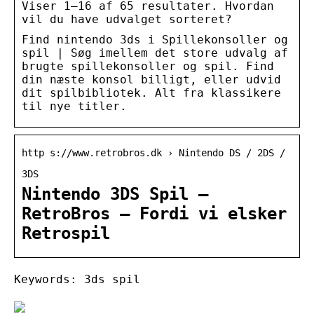
Viser 1–16 af 65 resultater. Hvordan
vil du have udvalget sorteret?
Find nintendo 3ds i Spillekonsoller og
spil | Søg imellem det store udvalg af
brugte spillekonsoller og spil. Find
din næste konsol billigt, eller udvid
dit spilbibliotek. Alt fra klassikere
til nye titler.
http s://www.retrobros.dk › Nintendo DS / 2DS /
3DS
Nintendo 3DS Spil –
RetroBros – Fordi vi elsker
Retrospil
Keywords: 3ds spil