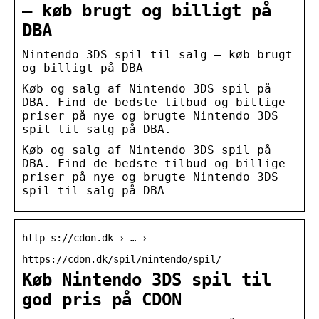
– køb brugt og billigt på
DBA
Nintendo 3DS spil til salg – køb brugt
og billigt på DBA
Køb og salg af Nintendo 3DS spil på
DBA. Find de bedste tilbud og billige
priser på nye og brugte Nintendo 3DS
spil til salg på DBA.
Køb og salg af Nintendo 3DS spil på
DBA. Find de bedste tilbud og billige
priser på nye og brugte Nintendo 3DS
spil til salg på DBA
http s://cdon.dk › … ›
https://cdon.dk/spil/nintendo/spil/
Køb Nintendo 3DS spil til
god pris på CDON