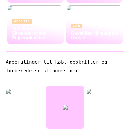
GODE RÅD
HAM
Din Guide til
Skræddersyede
Gaveidéer til manden
Rejseoplevelser
i huset
Anbefalinger til køb, opskrifter og
forberedelse af poussiner