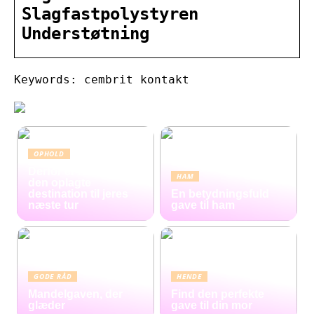
Slagfastpolystyren
Understøtning
Keywords: cembrit kontakt
OPHOLD
Derfor er Hamborg
HAM
den oplagte
destination til jeres
En betydningsfuld
næste tur
gave til ham
GODE RÅD
HENDE
Mandelgaven, der
Find den perfekte
glæder
gave til din mor