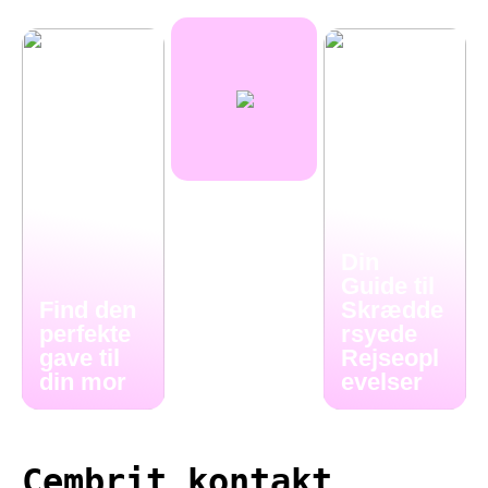
Din
Guide til
Find den
Skrædde
perfekte
rsyede
gave til
Rejseopl
din mor
evelser
Cembrit kontakt