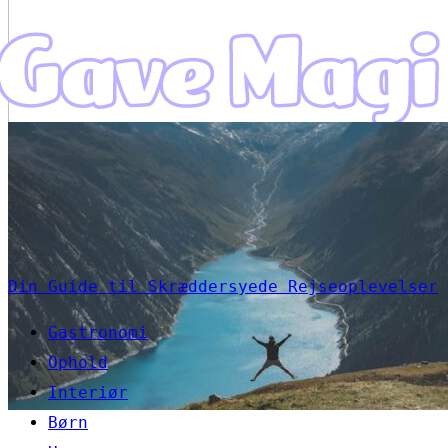
Din Guide til Skræddersyede Rejseoplevelser
Gastronomi
Ophold
Interiør
Børn