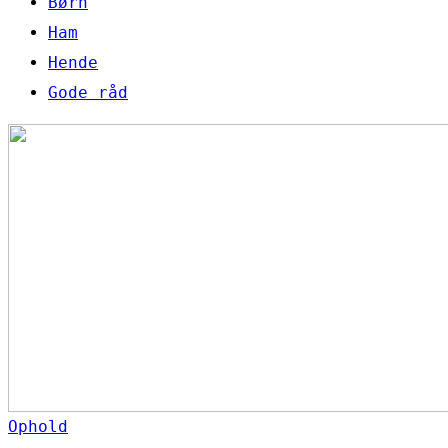
Børn
Ham
Hende
Gode råd
Ophold