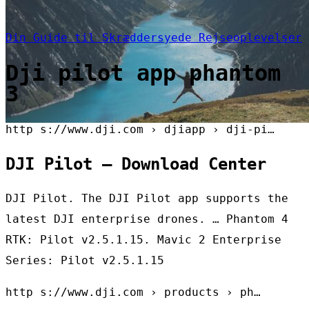
Din Guide til Skræddersyede Rejseoplevelser
Dji pilot app phantom
3
http s://www.dji.com › djiapp › dji-pi…
DJI Pilot – Download Center
DJI Pilot. The DJI Pilot app supports the
latest DJI enterprise drones. … Phantom 4
RTK: Pilot v2.5.1.15. Mavic 2 Enterprise
Series: Pilot v2.5.1.15
http s://www.dji.com › products › ph…