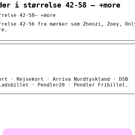
der i størrelse 42-58 – +more
rrelse 42-58– +more
rrelse 42-56 fra mærker som Zhenzi, Zoey, Onl
re.
ort · Rejsekort · Arriva Nordtyskland · DSB
ladsbillet · Pendler20 · Pendler Fribillet.