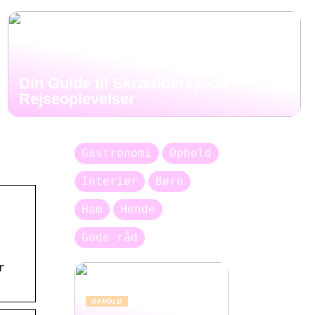
Din Guide til Skræddersyede
Rejseoplevelser
Gastronomi
Ophold
Interiør
Børn
Ham
Hende
Gode råd
r
OPHOLD