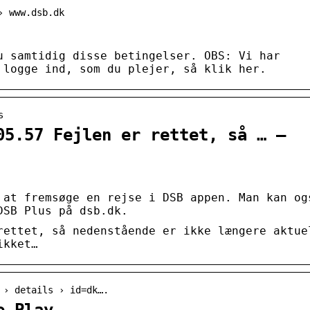
› www.dsb.dk
u samtidig disse betingelser. OBS: Vi har
 logge ind, som du plejer, så klik her.
s
05.57 Fejlen er rettet, så … –
 at fremsøge en rejse i DSB appen. Man kan og
DSB Plus på dsb.dk.
rettet, så nedenstående er ikke længere aktue
ikket…
 › details › id=dk….
e Play