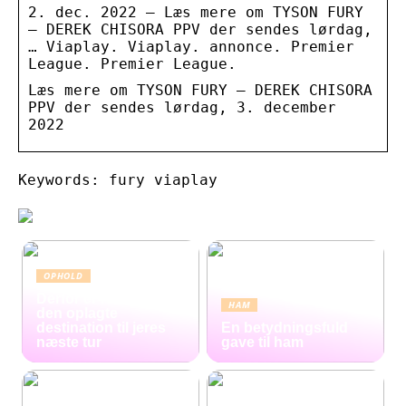
2. dec. 2022 — Læs mere om TYSON FURY
– DEREK CHISORA PPV der sendes lørdag,
… Viaplay. Viaplay. annonce. Premier
League. Premier League.
Læs mere om TYSON FURY – DEREK CHISORA
PPV der sendes lørdag, 3. december
2022
Keywords: fury viaplay
OPHOLD
Derfor er Hamborg
HAM
den oplagte
destination til jeres
En betydningsfuld
næste tur
gave til ham