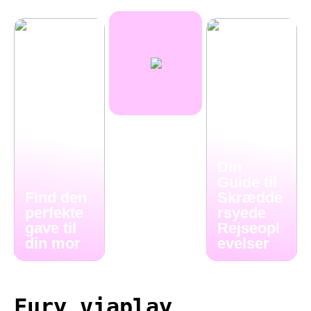
Din
Guide til
Find den
Skrædde
perfekte
rsyede
gave til
Rejseopl
din mor
evelser
Fury viaplay