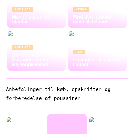
GODE RÅD
HENDE
Mandelgaven, der
Find den perfekte
glæder
gave til din mor
GODE RÅD
HAM
Din Guide til
Skræddersyede
Gaveidéer til manden
Rejseoplevelser
i huset
Anbefalinger til køb, opskrifter og
forberedelse af poussiner