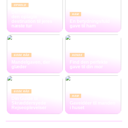
OPHOLD
Derfor er Hamborg
HAM
den oplagte
destination til jeres
En betydningsfuld
næste tur
gave til ham
GODE RÅD
HENDE
Mandelgaven, der
Find den perfekte
glæder
gave til din mor
GODE RÅD
HAM
Din Guide til
Skræddersyede
Gaveidéer til manden
Rejseoplevelser
i huset