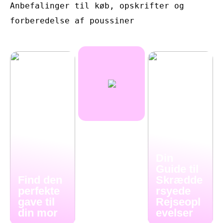
Anbefalinger til køb, opskrifter og
forberedelse af poussiner
Din
Guide til
Find den
Skrædde
perfekte
rsyede
gave til
Rejseopl
din mor
evelser