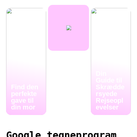
Din
Guide til
Find den
Skrædde
perfekte
rsyede
gave til
Rejseopl
din mor
evelser
Google tegneprogram