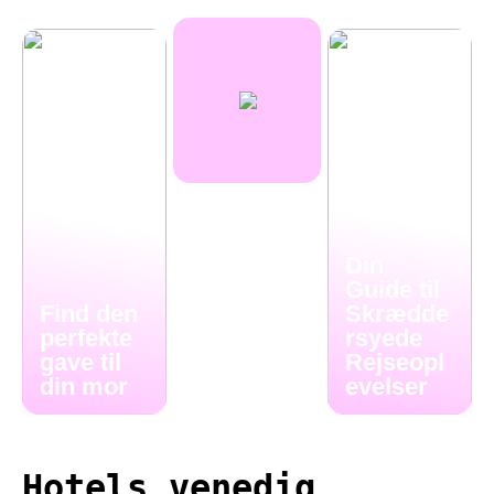
Din
Guide til
Find den
Skrædde
perfekte
rsyede
gave til
Rejseopl
din mor
evelser
Hotels venedig