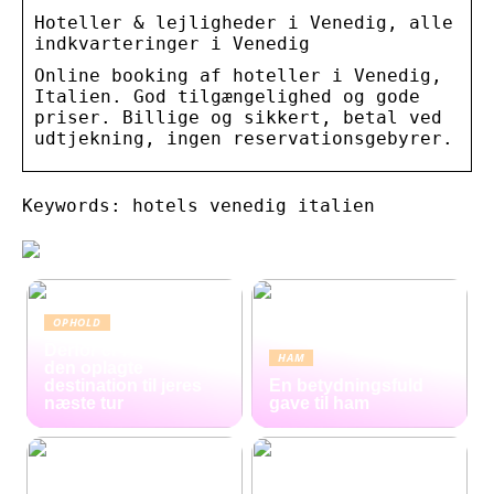
Hoteller & lejligheder i Venedig, alle
indkvarteringer i Venedig
Online booking af hoteller i Venedig,
Italien. God tilgængelighed og gode
priser. Billige og sikkert, betal ved
udtjekning, ingen reservationsgebyrer.
Keywords: hotels venedig italien
OPHOLD
Derfor er Hamborg
HAM
den oplagte
destination til jeres
En betydningsfuld
næste tur
gave til ham