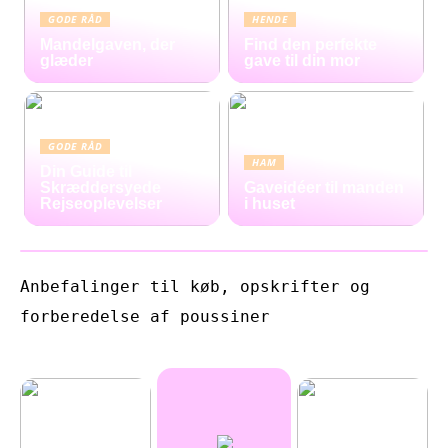
GODE RÅD
HENDE
Mandelgaven, der
Find den perfekte
glæder
gave til din mor
GODE RÅD
HAM
Din Guide til
Skræddersyede
Gaveidéer til manden
Rejseoplevelser
i huset
Anbefalinger til køb, opskrifter og
forberedelse af poussiner