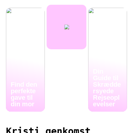
Din
Guide til
Find den
Skrædde
perfekte
rsyede
gave til
Rejseopl
din mor
evelser
Kristi genkomst