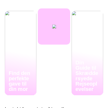
Din
Guide til
Find den
Skrædde
perfekte
rsyede
gave til
Rejseopl
din mor
evelser