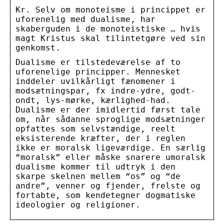
Kr. Selv om monoteisme i princippet er
uforenelig med dualisme, har
skaberguden i de monoteistiske … hvis
magt Kristus skal tilintetgøre ved sin
genkomst.
Dualisme er tilstedeværelse af to
uforenelige principper. Mennesket
inddeler uvilkårligt fænomener i
modsætningspar, fx indre-ydre, godt-
ondt, lys-mørke, kærlighed-had.
Dualisme er der imidlertid først tale
om, når sådanne sproglige modsætninger
opfattes som selvstændige, reelt
eksisterende kræfter, der i reglen
ikke er moralsk ligeværdige. En særlig
“moralsk” eller måske snarere umoralsk
dualisme kommer til udtryk i den
skarpe skelnen mellem “os” og “de
andre”, venner og fjender, frelste og
fortabte, som kendetegner dogmatiske
ideologier og religioner.