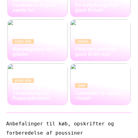
den oplagte
destination til jeres
En betydningsfuld
næste tur
gave til ham
GODE RÅD
HENDE
Mandelgaven, der
Find den perfekte
glæder
gave til din mor
GODE RÅD
HAM
Din Guide til
Skræddersyede
Gaveidéer til manden
Rejseoplevelser
i huset
Anbefalinger til køb, opskrifter og
forberedelse af poussiner