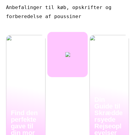
Anbefalinger til køb, opskrifter og
forberedelse af poussiner
Din
Guide til
Find den
Skrædde
perfekte
rsyede
gave til
Rejseopl
din mor
evelser