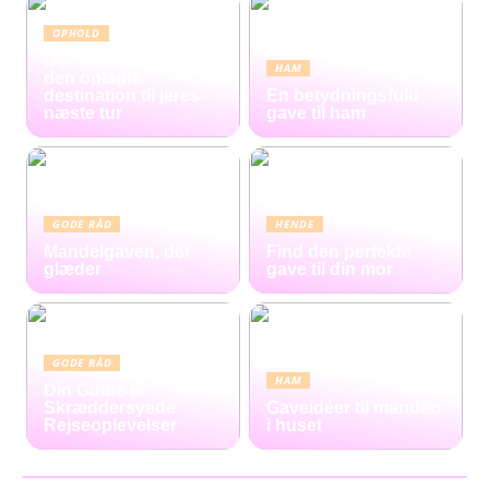
OPHOLD
Derfor er Hamborg
HAM
den oplagte
destination til jeres
En betydningsfuld
næste tur
gave til ham
GODE RÅD
HENDE
Mandelgaven, der
Find den perfekte
glæder
gave til din mor
GODE RÅD
HAM
Din Guide til
Skræddersyede
Gaveidéer til manden
Rejseoplevelser
i huset