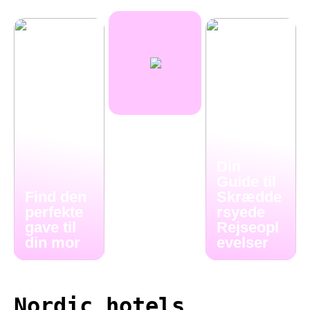
Din
Guide til
Find den
Skrædde
perfekte
rsyede
gave til
Rejseopl
din mor
evelser
Nordic hotels