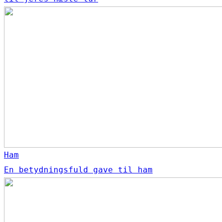
Ham
En betydningsfuld gave til ham