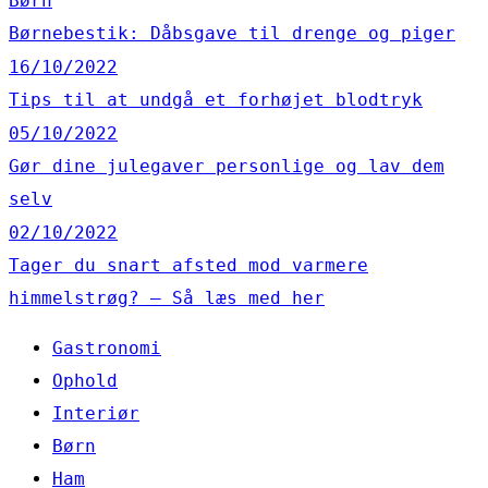
Børn
Børnebestik: Dåbsgave til drenge og piger
16/10/2022
Tips til at undgå et forhøjet blodtryk
05/10/2022
Gør dine julegaver personlige og lav dem
selv
02/10/2022
Tager du snart afsted mod varmere
himmelstrøg? – Så læs med her
Gastronomi
Ophold
Interiør
Børn
Ham