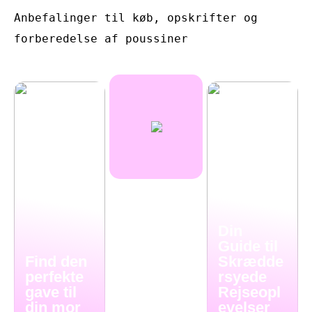
Anbefalinger til køb, opskrifter og
forberedelse af poussiner
Din
Guide til
Find den
Skrædde
perfekte
rsyede
gave til
Rejseopl
din mor
evelser