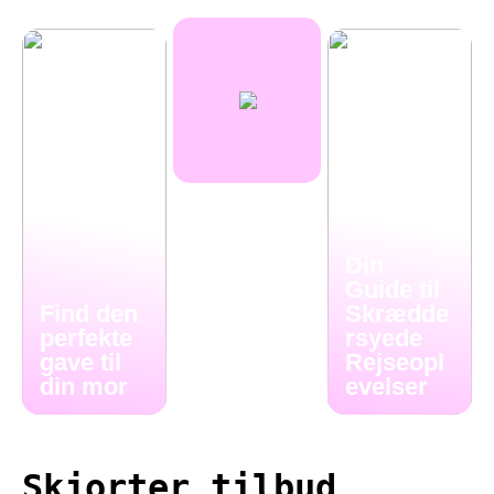
Din
Guide til
Find den
Skrædde
perfekte
rsyede
gave til
Rejseopl
din mor
evelser
Skjorter tilbud