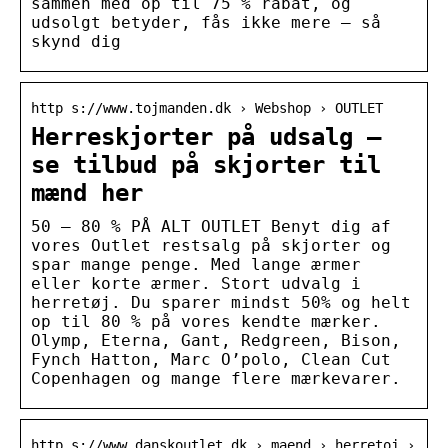
sammen med op til 75 % rabat, og
udsolgt betyder, fås ikke mere – så
skynd dig
http s://www.tojmanden.dk › Webshop › OUTLET
Herreskjorter på udsalg –
se tilbud på skjorter til
mænd her
50 – 80 % PÅ ALT OUTLET Benyt dig af
vores Outlet restsalg på skjorter og
spar mange penge. Med lange ærmer
eller korte ærmer. Stort udvalg i
herretøj. Du sparer mindst 50% og helt
op til 80 % på vores kendte mærker.
Olymp, Eterna, Gant, Redgreen, Bison,
Fynch Hatton, Marc O’polo, Clean Cut
Copenhagen og mange flere mærkevarer.
http s://www.danskoutlet.dk › maend › herretoj ›