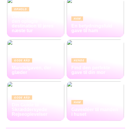
OPHOLD
Derfor er Hamborg
HAM
den oplagte
destination til jeres
En betydningsfuld
næste tur
gave til ham
GODE RÅD
HENDE
Mandelgaven, der
Find den perfekte
glæder
gave til din mor
GODE RÅD
HAM
Din Guide til
Skræddersyede
Gaveidéer til manden
Rejseoplevelser
i huset