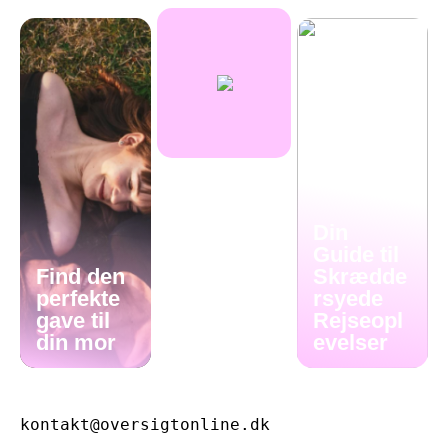
Din
Guide til
Find den
Skrædde
perfekte
rsyede
gave til
Rejseopl
din mor
evelser
kontakt@oversigtonline.dk