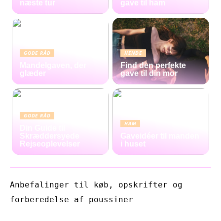
næste tur
gave til ham
GODE RÅD
HENDE
Mandelgaven, der
Find den perfekte
glæder
gave til din mor
GODE RÅD
HAM
Din Guide til
Skræddersyede
Gaveidéer til manden
Rejseoplevelser
i huset
Anbefalinger til køb, opskrifter og
forberedelse af poussiner