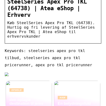
SteelSeries Apex Pro TKL
(64738) | Atea eShop |
Erhverv
Køb SteelSeries Apex Pro TKL (64738).
Hurtig og fri levering af SteelSeries
Apex Pro TKL | Atea eShop til
erhvervskunder
Keywords: steelseries apex pro tkl
tilbud, steelseries apex pro tkl
pricerunner, apex pro tkl pricerunner
OPHOLD
Derfor er Hamborg
HAM
den oplagte
destination til jeres
En betydningsfuld