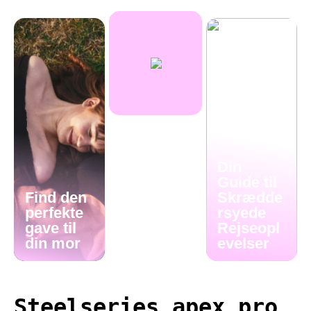
Din
Guide til
Find den
Skrædde
perfekte
rsyede
gave til
Rejseopl
din mor
evelser
Steelseries apex pro