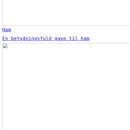
Ham
En betydningsfuld gave til ham